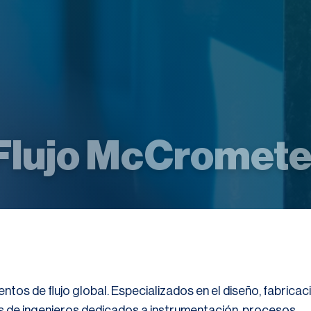
Flujo McCromete
os de flujo global. Especializados en el diseño, fabricac
s de ingenieros dedicados a instrumentación, procesos,