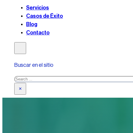
Servicios
Casos de Éxito
Blog
Contacto
Buscar en el sitio
Search
×