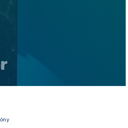
r
ión y