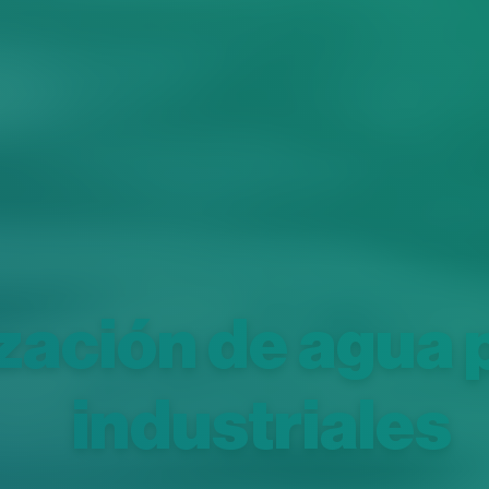
zación de agua 
industriales