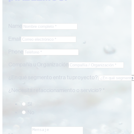
Name
Email
Phone
Compañía u Organización
¿En qué segmento entra tu proyecto?
¿Necesita refaccionamiento o servicio? *
Sí
No