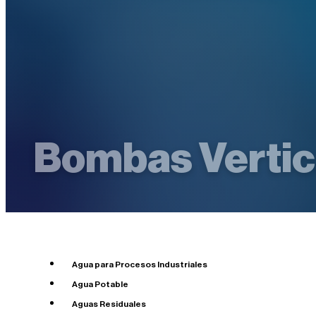
Bombas Vertic
Agua para Procesos Industriales
Agua Potable
Aguas Residuales