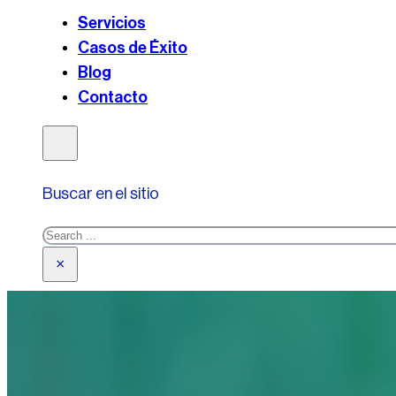
Servicios
Casos de Éxito
Blog
Contacto
Buscar en el sitio
Search
×